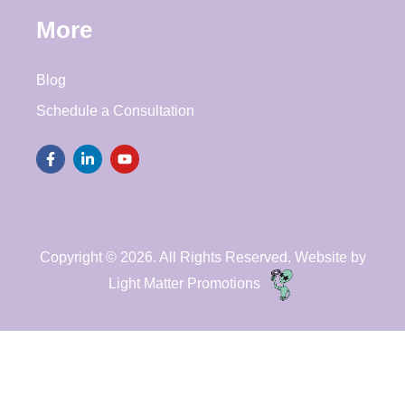
More
Blog
Schedule a Consultation
F
L
Y
a
i
o
c
n
u
e
k
t
b
e
u
o
d
b
o
i
e
k
n
Copyright © 2026. All Rights Reserved. Website by
-
-
f
i
Light Matter Promotions
n