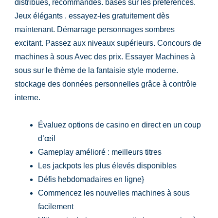
distribués, recommandés. basés sur les préférences.
Jeux élégants . essayez-les gratuitement dès
maintenant. Démarrage personnages sombres
excitant. Passez aux niveaux supérieurs. Concours de
machines à sous Avec des prix. Essayer Machines à
sous sur le thème de la fantaisie style moderne.
stockage des données personnelles grâce à contrôle
interne.
Évaluez options de casino en direct en un coup
d’œil
Gameplay amélioré : meilleurs titres
Les jackpots les plus élevés disponibles
Défis hebdomadaires en ligne}
Commencez les nouvelles machines à sous
facilement