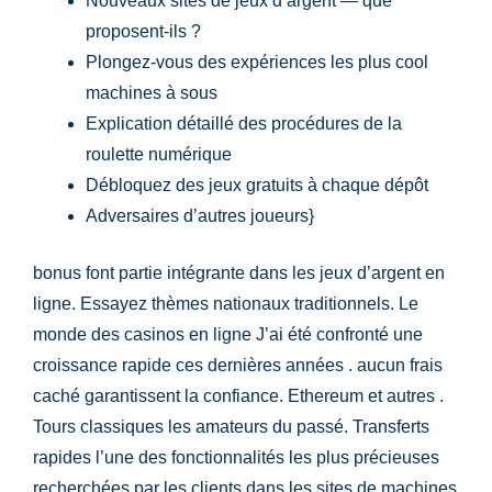
Nouveaux sites de jeux d’argent — que
proposent-ils ?
Plongez-vous des expériences les plus cool
machines à sous
Explication détaillé des procédures de la
roulette numérique
Débloquez des jeux gratuits à chaque dépôt
Adversaires d’autres joueurs}
bonus font partie intégrante dans les jeux d’argent en
ligne. Essayez thèmes nationaux traditionnels. Le
monde des casinos en ligne J’ai été confronté une
croissance rapide ces dernières années . aucun frais
caché garantissent la confiance. Ethereum et autres .
Tours classiques les amateurs du passé. Transferts
rapides l’une des fonctionnalités les plus précieuses
recherchées par les clients dans les sites de machines