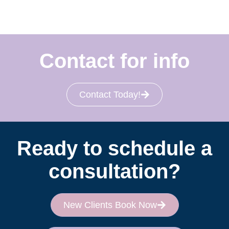
Contact for info
Contact Today!
Ready to schedule a
consultation?
New Clients Book Now