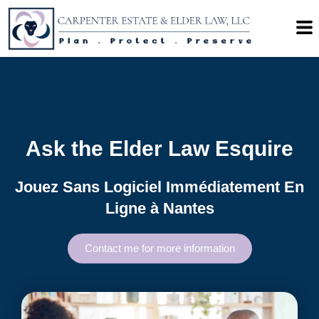
Skip
Me
to
content
Ask the Elder Law Esquire
Jouez Sans Logiciel Immédiatement En
Ligne à Nantes
Contact me for more information